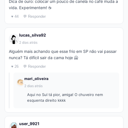
Dica de ouro: colocar um pouco de canela no café muda a
vida. Experimentem! ☕
♥ 44
💬 Responder
lucas_silva92
2 dias atrás
Alguém mais achando que esse frio em SP não vai passar
nunca? Tá difícil sair da cama hoje 🥶
♥ 26
💬 Responder
mari_oliveira
2 dias atrás
Aqui no Sul tá pior, amiga! O chuveiro nem
esquenta direito kkkk
user_9921