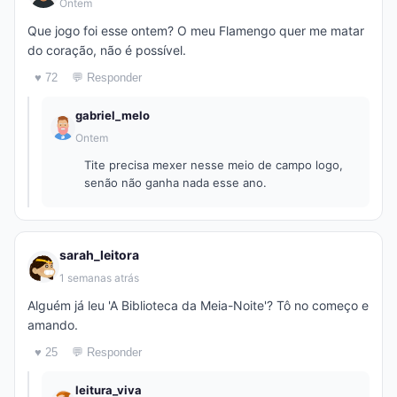
Ontem
Que jogo foi esse ontem? O meu Flamengo quer me matar
do coração, não é possível.
♥ 72
💬 Responder
gabriel_melo
Ontem
Tite precisa mexer nesse meio de campo logo,
senão não ganha nada esse ano.
sarah_leitora
1 semanas atrás
Alguém já leu 'A Biblioteca da Meia-Noite'? Tô no começo e
amando.
♥ 25
💬 Responder
leitura_viva