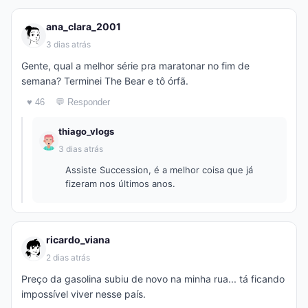
ana_clara_2001
3 dias atrás
Gente, qual a melhor série pra maratonar no fim de
semana? Terminei The Bear e tô órfã.
♥ 46
💬 Responder
thiago_vlogs
3 dias atrás
Assiste Succession, é a melhor coisa que já
fizeram nos últimos anos.
ricardo_viana
2 dias atrás
Preço da gasolina subiu de novo na minha rua... tá ficando
impossível viver nesse país.