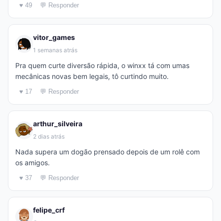
♥ 49
💬 Responder
vitor_games
1 semanas atrás
Pra quem curte diversão rápida, o winxx tá com umas
mecânicas novas bem legais, tô curtindo muito.
♥ 17
💬 Responder
arthur_silveira
2 dias atrás
Nada supera um dogão prensado depois de um rolê com
os amigos.
♥ 37
💬 Responder
felipe_crf