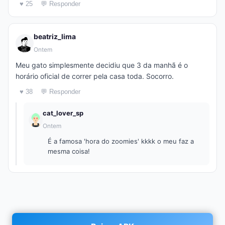
♥ 25
💬 Responder
beatriz_lima
Ontem
Meu gato simplesmente decidiu que 3 da manhã é o
horário oficial de correr pela casa toda. Socorro.
♥ 38
💬 Responder
cat_lover_sp
Ontem
É a famosa 'hora do zoomies' kkkk o meu faz a
mesma coisa!