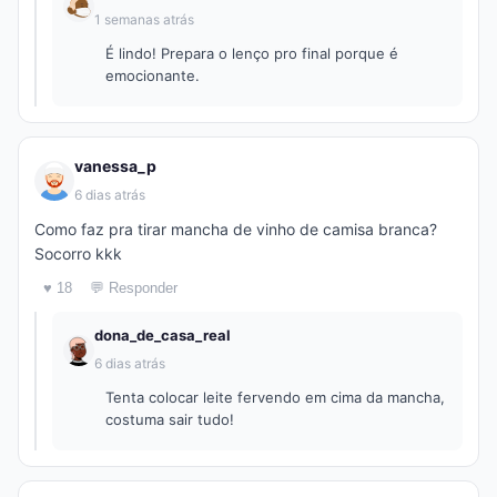
1 semanas atrás
É lindo! Prepara o lenço pro final porque é
emocionante.
vanessa_p
6 dias atrás
Como faz pra tirar mancha de vinho de camisa branca?
Socorro kkk
♥ 18
💬 Responder
dona_de_casa_real
6 dias atrás
Tenta colocar leite fervendo em cima da mancha,
costuma sair tudo!