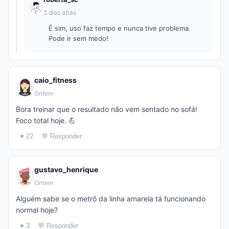
2 dias atrás
É sim, uso faz tempo e nunca tive problema.
Pode ir sem medo!
caio_fitness
Ontem
Bora treinar que o resultado não vem sentado no sofá!
Foco total hoje. 💪
♥ 22
💬 Responder
gustavo_henrique
Ontem
Alguém sabe se o metrô da linha amarela tá funcionando
normal hoje?
♥ 3
💬 Responder