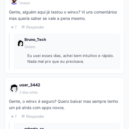
Ontem
Gente, alguém aqui já testou o winxx? Vi uns comentários
mas queria saber se vale a pena mesmo.
♥ 7
💬 Responder
Bruno_Tech
Ontem
Eu usei esses dias, achei bem intuitivo e rápido.
Nada mal pro que eu precisava.
user_3442
2 dias atrás
Gente, o winxx é seguro? Quero baixar mas sempre tenho
um pé atrás com apps novos.
♥ 7
💬 Responder
roberta_sc