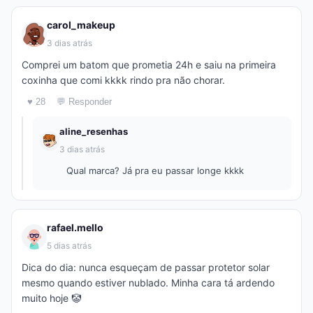
carol_makeup
3 dias atrás
Comprei um batom que prometia 24h e saiu na primeira
coxinha que comi kkkk rindo pra não chorar.
♥ 28
💬 Responder
aline_resenhas
3 dias atrás
Qual marca? Já pra eu passar longe kkkk
rafael.mello
5 dias atrás
Dica do dia: nunca esqueçam de passar protetor solar
mesmo quando estiver nublado. Minha cara tá ardendo
muito hoje 🤡