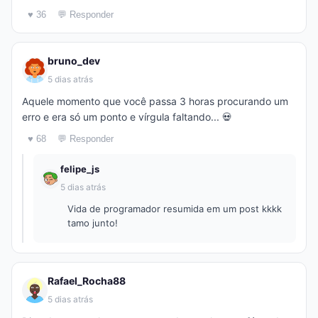
♥ 36
💬 Responder
bruno_dev
5 dias atrás
Aquele momento que você passa 3 horas procurando um
erro e era só um ponto e vírgula faltando... 💀
♥ 68
💬 Responder
felipe_js
5 dias atrás
Vida de programador resumida em um post kkkk
tamo junto!
Rafael_Rocha88
5 dias atrás