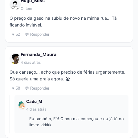
Hugo_Boss
Ontem
O preço da gasolina subiu de novo na minha rua... Tá
ficando inviável.
♥ 52
💬 Responder
Fernanda_Moura
4 dias atrás
Que cansaço... acho que preciso de férias urgentemente.
Só queria uma praia agora. 🏖️
♥ 58
💬 Responder
Cadu_M
4 dias atrás
Eu também, Fê! O ano mal começou e eu já tô no
limite kkkkk