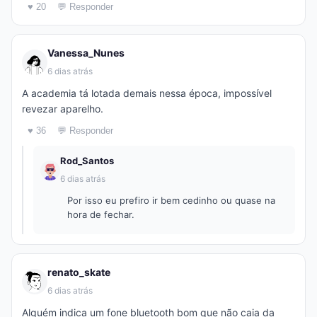
♥ 20
💬 Responder
Vanessa_Nunes
6 dias atrás
A academia tá lotada demais nessa época, impossível
revezar aparelho.
♥ 36
💬 Responder
Rod_Santos
6 dias atrás
Por isso eu prefiro ir bem cedinho ou quase na
hora de fechar.
renato_skate
6 dias atrás
Alguém indica um fone bluetooth bom que não caia da